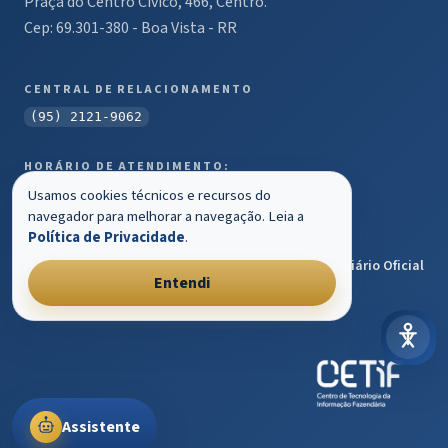
Praça do Centro Cívico, 466, Centro.
Cep: 69.301-380 - Boa Vista - RR
CENTRAL DE RELACIONAMENTO
(95) 2121-9062
HORÁRIO DE ATENDIMENTO:
Das 07h30 às 13h30 de Segunda à Sexta.
Usamos cookies técnicos e recursos do
navegador para melhorar a navegação. Leia a
LINKS ÚTEIS
Política de Privacidade
.
Portal Governo
Transparência
Ouvidoria Geral
Diário Oficial
Entendi
Portal Servidor
Assistente