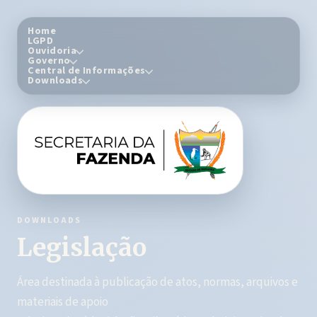
Home
LGPD
Ouvidoria
Governo
Central de Informações
Downloads
DOWNLOADS
Legislação
Área destinada à publicação de atos, normas, arquivos e
materiais de apoio