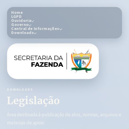
Home
LGPD
Ouvidoria
Governo
Central de Informações
Downloads
DOWNLOADS
Legislação
Área destinada à publicação de atos, normas, arquivos e
materiais de apoio