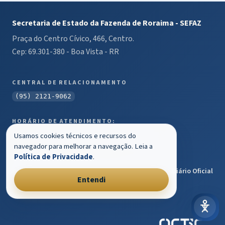
Secretaria de Estado da Fazenda de Roraima - SEFAZ
Praça do Centro Cívico, 466, Centro.
Cep: 69.301-380 - Boa Vista - RR
CENTRAL DE RELACIONAMENTO
(95) 2121-9062
HORÁRIO DE ATENDIMENTO:
Das 07h30 às 13h30 de Segunda à Sexta.
Usamos cookies técnicos e recursos do
navegador para melhorar a navegação. Leia a
LINKS ÚTEIS
Política de Privacidade
.
Portal Governo
Transparência
Ouvidoria Geral
Diário Oficial
Entendi
Portal Servidor