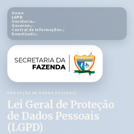
Home
LGPD
Ouvidoria
Governo
Central de Informações
Downloads
PROTEÇÃO DE DADOS PESSOAIS
Lei Geral de Proteção
de Dados Pessoais
(LGPD)